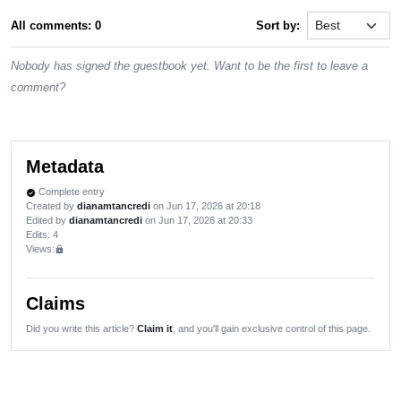
All comments: 0
Sort by:
Nobody has signed the guestbook yet. Want to be the first to leave a
comment?
Metadata
Complete entry
verified
Created by
dianamtancredi
on Jun 17, 2026 at 20:18
Edited by
dianamtancredi
on Jun 17, 2026 at 20:33
Edits
: 4
Views:
lock
Claims
Did you write this article?
Claim it
, and you'll gain exclusive control of this page.