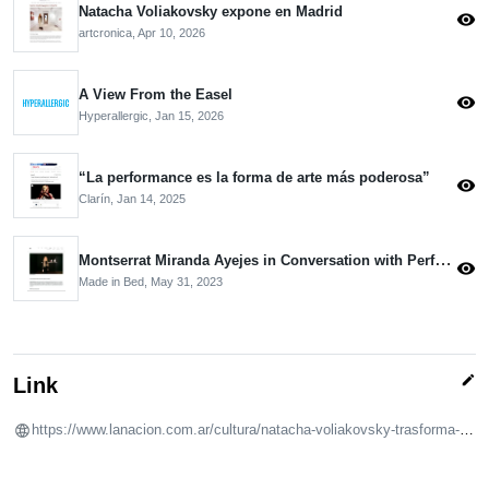
Natacha Voliakovsky expone en Madrid
visibility
artcronica,
Apr 10, 2026
A View From the Easel
visibility
Hyperallergic,
Jan 15, 2026
“La performance es la forma de arte más poderosa”
visibility
Clarín,
Jan 14, 2025
Montserrat Miranda Ayejes in Conversation with Performance Artist Natacha Voliakovsky
visibility
Made in Bed,
May 31, 2023
edit
Link
https://www.lanacion.com.ar/cultura/natacha-voliakovsky-trasforma-en-arte-su-propia-grasa-nid21112025/?utm_source=appln