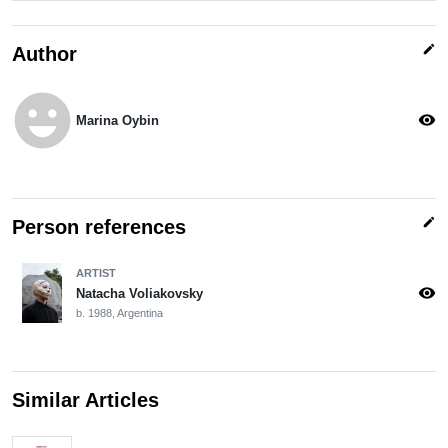
edit
Author
emoji_emotions
visibility
Marina Oybin
edit
Person references
ARTIST
visibility
Natacha Voliakovsky
b. 1988, Argentina
Similar Articles