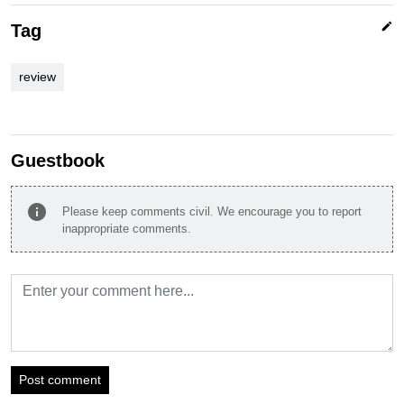
edit
Tag
review
Guestbook
info
Please keep comments civil. We encourage you to report
inappropriate comments.
Post comment