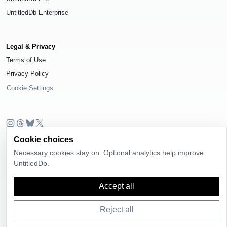
UntitledDb Enterprise
Legal & Privacy
Terms of Use
Privacy Policy
Cookie Settings
Cookie choices
© 2026
UntitledDb
. All rights reserved.
Necessary cookies stay on. Optional analytics help improve
Time-zone boundary data derived from
Timezone Boundary Builder
and
UntitledDb.
OpenStreetMap contributors
, available under the
Open Database License
(ODbL) 1.0
.
Accept all
Reject all