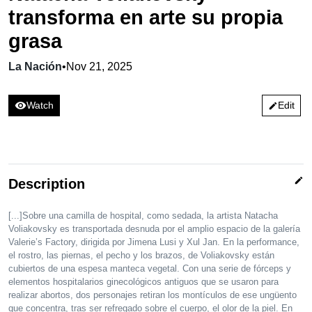
transforma en arte su propia
grasa
La Nación
•
Nov 21, 2025
visibility
Watch
Edit
edit
edit
Description
[...]Sobre una camilla de hospital, como sedada, la artista Natacha
Voliakovsky es transportada desnuda por el amplio espacio de la galería
Valerie’s Factory, dirigida por Jimena Lusi y Xul Jan. En la performance,
el rostro, las piernas, el pecho y los brazos, de Voliakovsky están
cubiertos de una espesa manteca vegetal. Con una serie de fórceps y
elementos hospitalarios ginecológicos antiguos que se usaron para
realizar abortos, dos personajes retiran los montículos de ese ungüento
que concentra, tras ser refregado sobre el cuerpo, el olor de la piel. En