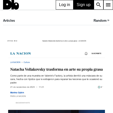
search
menu
Log in
Sign up
ARTICLE
Natacha Voliakovsky transforma en arte su propia grasa
Articles
Random
keyboard_double_arrow_right
La Nación,
Nov 21, 2025